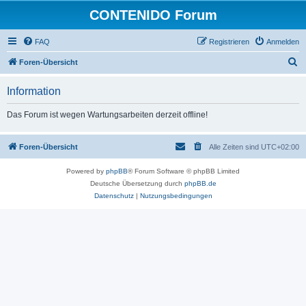
CONTENIDO Forum
FAQ
Registrieren
Anmelden
S
Foren-Übersicht
u
Information
c
h
Das Forum ist wegen Wartungsarbeiten derzeit offline!
e
Foren-Übersicht
Alle Zeiten sind
UTC+02:00
Powered by
phpBB
® Forum Software © phpBB Limited
Deutsche Übersetzung durch
phpBB.de
Datenschutz
|
Nutzungsbedingungen