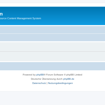
m
ource Content Management System
Powered by
phpBB
® Forum Software © phpBB Limited
Deutsche Übersetzung durch
phpBB.de
Datenschutz
|
Nutzungsbedingungen