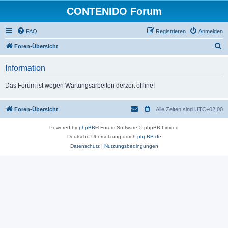
CONTENIDO Forum
FAQ
Registrieren
Anmelden
S
Foren-Übersicht
u
Information
c
h
Das Forum ist wegen Wartungsarbeiten derzeit offline!
e
Foren-Übersicht
Alle Zeiten sind
UTC+02:00
Powered by
phpBB
® Forum Software © phpBB Limited
Deutsche Übersetzung durch
phpBB.de
Datenschutz
|
Nutzungsbedingungen