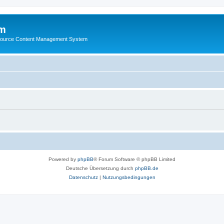
m
ource Content Management System
Powered by
phpBB
® Forum Software © phpBB Limited
Deutsche Übersetzung durch
phpBB.de
Datenschutz
|
Nutzungsbedingungen