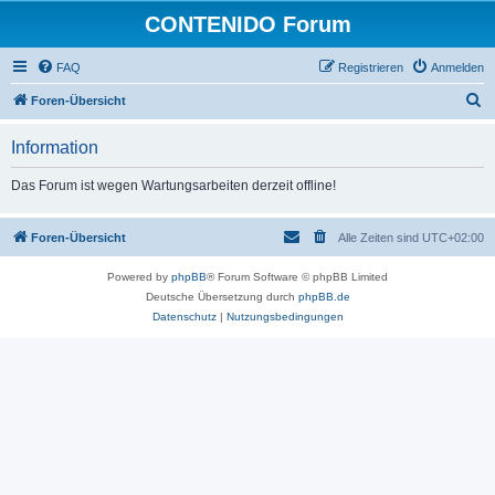
CONTENIDO Forum
FAQ
Registrieren
Anmelden
S
Foren-Übersicht
u
Information
c
h
Das Forum ist wegen Wartungsarbeiten derzeit offline!
e
Foren-Übersicht
Alle Zeiten sind
UTC+02:00
Powered by
phpBB
® Forum Software © phpBB Limited
Deutsche Übersetzung durch
phpBB.de
Datenschutz
|
Nutzungsbedingungen