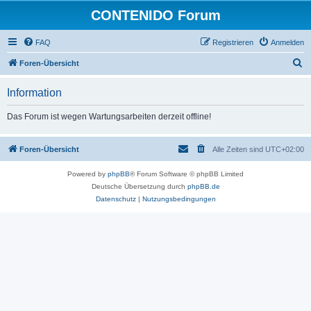
CONTENIDO Forum
FAQ
Registrieren
Anmelden
S
Foren-Übersicht
u
Information
c
h
Das Forum ist wegen Wartungsarbeiten derzeit offline!
e
Foren-Übersicht
Alle Zeiten sind
UTC+02:00
Powered by
phpBB
® Forum Software © phpBB Limited
Deutsche Übersetzung durch
phpBB.de
Datenschutz
|
Nutzungsbedingungen