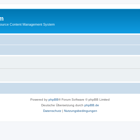
m
ource Content Management System
Powered by
phpBB
® Forum Software © phpBB Limited
Deutsche Übersetzung durch
phpBB.de
Datenschutz
|
Nutzungsbedingungen