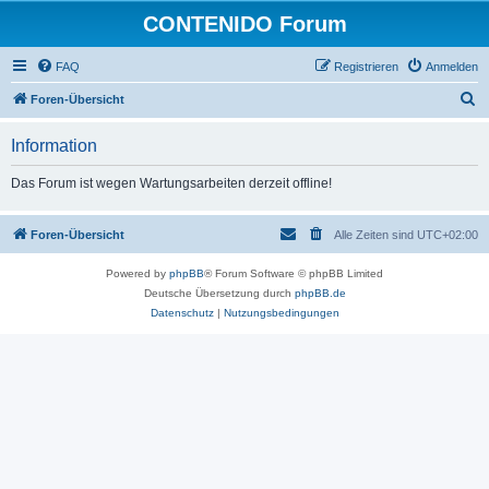
CONTENIDO Forum
FAQ
Registrieren
Anmelden
S
Foren-Übersicht
u
Information
c
h
Das Forum ist wegen Wartungsarbeiten derzeit offline!
e
Foren-Übersicht
Alle Zeiten sind
UTC+02:00
Powered by
phpBB
® Forum Software © phpBB Limited
Deutsche Übersetzung durch
phpBB.de
Datenschutz
|
Nutzungsbedingungen