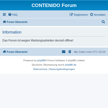
CONTENIDO Forum
FAQ
Registrieren
Anmelden
S
Foren-Übersicht
u
Information
c
h
Das Forum ist wegen Wartungsarbeiten derzeit offline!
e
Foren-Übersicht
Alle Zeiten sind
UTC+02:00
Powered by
phpBB
® Forum Software © phpBB Limited
Deutsche Übersetzung durch
phpBB.de
Datenschutz
|
Nutzungsbedingungen