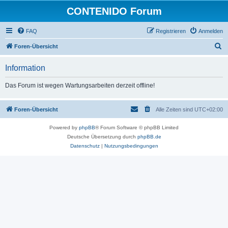
CONTENIDO Forum
FAQ
Registrieren
Anmelden
S
Foren-Übersicht
u
Information
c
h
Das Forum ist wegen Wartungsarbeiten derzeit offline!
e
Foren-Übersicht
Alle Zeiten sind
UTC+02:00
Powered by
phpBB
® Forum Software © phpBB Limited
Deutsche Übersetzung durch
phpBB.de
Datenschutz
|
Nutzungsbedingungen