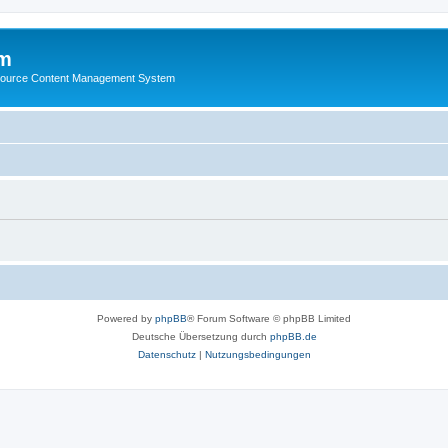
m
ource Content Management System
Powered by
phpBB
® Forum Software © phpBB Limited
Deutsche Übersetzung durch
phpBB.de
Datenschutz
|
Nutzungsbedingungen