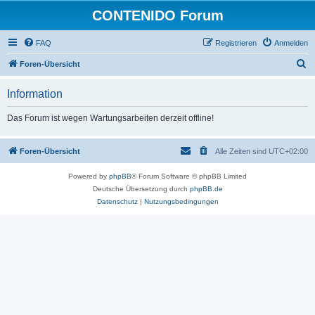
CONTENIDO Forum
FAQ
Registrieren
Anmelden
S
Foren-Übersicht
u
Information
c
h
Das Forum ist wegen Wartungsarbeiten derzeit offline!
e
Foren-Übersicht
Alle Zeiten sind
UTC+02:00
Powered by
phpBB
® Forum Software © phpBB Limited
Deutsche Übersetzung durch
phpBB.de
Datenschutz
|
Nutzungsbedingungen