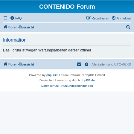
CONTENIDO Forum
FAQ
Registrieren
Anmelden
S
Foren-Übersicht
u
Information
c
h
Das Forum ist wegen Wartungsarbeiten derzeit offline!
e
Foren-Übersicht
Alle Zeiten sind
UTC+02:00
Powered by
phpBB
® Forum Software © phpBB Limited
Deutsche Übersetzung durch
phpBB.de
Datenschutz
|
Nutzungsbedingungen