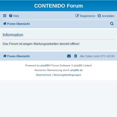
CONTENIDO Forum
FAQ
Registrieren
Anmelden
S
Foren-Übersicht
u
Information
c
h
Das Forum ist wegen Wartungsarbeiten derzeit offline!
e
Foren-Übersicht
Alle Zeiten sind
UTC+02:00
Powered by
phpBB
® Forum Software © phpBB Limited
Deutsche Übersetzung durch
phpBB.de
Datenschutz
|
Nutzungsbedingungen