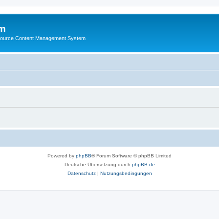
m
ource Content Management System
Powered by
phpBB
® Forum Software © phpBB Limited
Deutsche Übersetzung durch
phpBB.de
Datenschutz
|
Nutzungsbedingungen