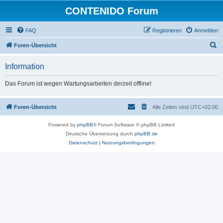
CONTENIDO Forum
FAQ
Registrieren
Anmelden
S
Foren-Übersicht
u
Information
c
h
Das Forum ist wegen Wartungsarbeiten derzeit offline!
e
Foren-Übersicht
Alle Zeiten sind
UTC+02:00
Powered by
phpBB
® Forum Software © phpBB Limited
Deutsche Übersetzung durch
phpBB.de
Datenschutz
|
Nutzungsbedingungen