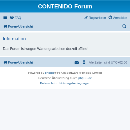
CONTENIDO Forum
FAQ
Registrieren
Anmelden
S
Foren-Übersicht
u
Information
c
h
Das Forum ist wegen Wartungsarbeiten derzeit offline!
e
Foren-Übersicht
Alle Zeiten sind
UTC+02:00
Powered by
phpBB
® Forum Software © phpBB Limited
Deutsche Übersetzung durch
phpBB.de
Datenschutz
|
Nutzungsbedingungen