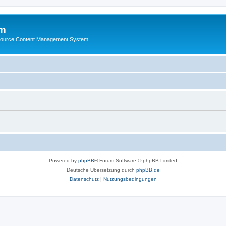
m
ource Content Management System
Powered by
phpBB
® Forum Software © phpBB Limited
Deutsche Übersetzung durch
phpBB.de
Datenschutz
|
Nutzungsbedingungen