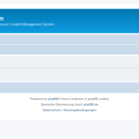
m
ource Content Management System
Powered by
phpBB
® Forum Software © phpBB Limited
Deutsche Übersetzung durch
phpBB.de
Datenschutz
|
Nutzungsbedingungen