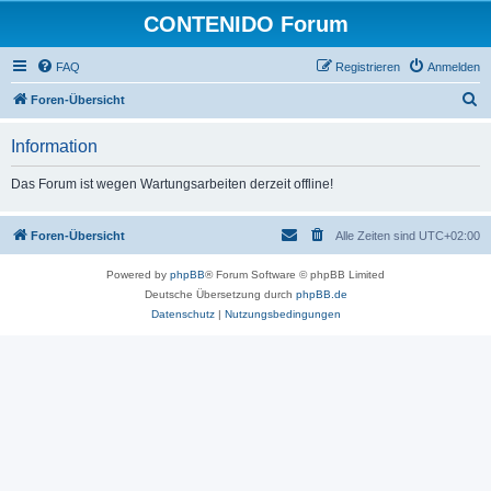
CONTENIDO Forum
FAQ
Registrieren
Anmelden
S
Foren-Übersicht
u
Information
c
h
Das Forum ist wegen Wartungsarbeiten derzeit offline!
e
Foren-Übersicht
Alle Zeiten sind
UTC+02:00
Powered by
phpBB
® Forum Software © phpBB Limited
Deutsche Übersetzung durch
phpBB.de
Datenschutz
|
Nutzungsbedingungen