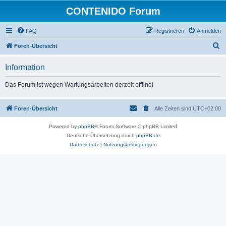
CONTENIDO Forum
FAQ
Registrieren
Anmelden
S
Foren-Übersicht
u
Information
c
h
Das Forum ist wegen Wartungsarbeiten derzeit offline!
e
Foren-Übersicht
Alle Zeiten sind
UTC+02:00
Powered by
phpBB
® Forum Software © phpBB Limited
Deutsche Übersetzung durch
phpBB.de
Datenschutz
|
Nutzungsbedingungen