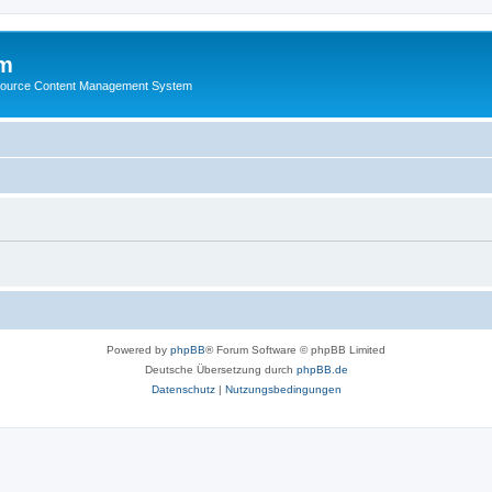
m
ource Content Management System
Powered by
phpBB
® Forum Software © phpBB Limited
Deutsche Übersetzung durch
phpBB.de
Datenschutz
|
Nutzungsbedingungen