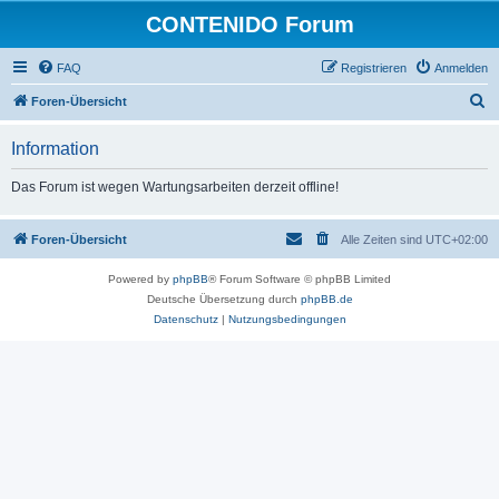
CONTENIDO Forum
FAQ
Registrieren
Anmelden
S
Foren-Übersicht
u
Information
c
h
Das Forum ist wegen Wartungsarbeiten derzeit offline!
e
Foren-Übersicht
Alle Zeiten sind
UTC+02:00
Powered by
phpBB
® Forum Software © phpBB Limited
Deutsche Übersetzung durch
phpBB.de
Datenschutz
|
Nutzungsbedingungen