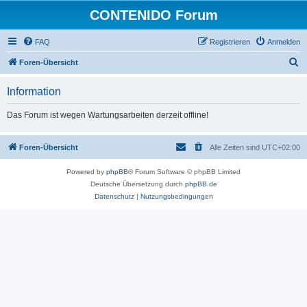
CONTENIDO Forum
FAQ
Registrieren
Anmelden
S
Foren-Übersicht
u
Information
c
h
Das Forum ist wegen Wartungsarbeiten derzeit offline!
e
Foren-Übersicht
Alle Zeiten sind
UTC+02:00
Powered by
phpBB
® Forum Software © phpBB Limited
Deutsche Übersetzung durch
phpBB.de
Datenschutz
|
Nutzungsbedingungen