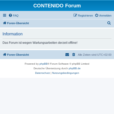
CONTENIDO Forum
FAQ
Registrieren
Anmelden
S
Foren-Übersicht
u
Information
c
h
Das Forum ist wegen Wartungsarbeiten derzeit offline!
e
Foren-Übersicht
Alle Zeiten sind
UTC+02:00
Powered by
phpBB
® Forum Software © phpBB Limited
Deutsche Übersetzung durch
phpBB.de
Datenschutz
|
Nutzungsbedingungen