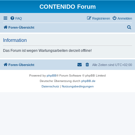
CONTENIDO Forum
FAQ
Registrieren
Anmelden
S
Foren-Übersicht
u
Information
c
h
Das Forum ist wegen Wartungsarbeiten derzeit offline!
e
Foren-Übersicht
Alle Zeiten sind
UTC+02:00
Powered by
phpBB
® Forum Software © phpBB Limited
Deutsche Übersetzung durch
phpBB.de
Datenschutz
|
Nutzungsbedingungen