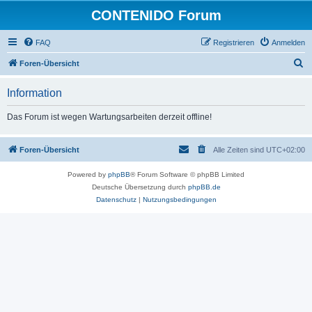
CONTENIDO Forum
FAQ
Registrieren
Anmelden
S
Foren-Übersicht
u
Information
c
h
Das Forum ist wegen Wartungsarbeiten derzeit offline!
e
Foren-Übersicht
Alle Zeiten sind
UTC+02:00
Powered by
phpBB
® Forum Software © phpBB Limited
Deutsche Übersetzung durch
phpBB.de
Datenschutz
|
Nutzungsbedingungen