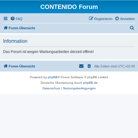
CONTENIDO Forum
FAQ
Registrieren
Anmelden
S
Foren-Übersicht
u
Information
c
h
Das Forum ist wegen Wartungsarbeiten derzeit offline!
e
Foren-Übersicht
Alle Zeiten sind
UTC+02:00
Powered by
phpBB
® Forum Software © phpBB Limited
Deutsche Übersetzung durch
phpBB.de
Datenschutz
|
Nutzungsbedingungen