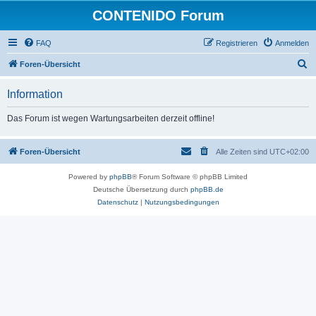
CONTENIDO Forum
FAQ
Registrieren
Anmelden
S
Foren-Übersicht
u
Information
c
h
Das Forum ist wegen Wartungsarbeiten derzeit offline!
e
Foren-Übersicht
Alle Zeiten sind
UTC+02:00
Powered by
phpBB
® Forum Software © phpBB Limited
Deutsche Übersetzung durch
phpBB.de
Datenschutz
|
Nutzungsbedingungen