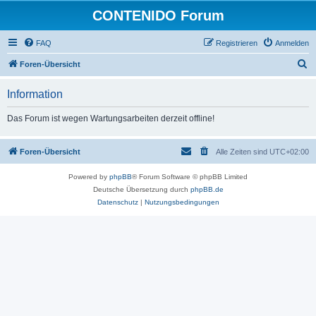
CONTENIDO Forum
FAQ
Registrieren
Anmelden
S
Foren-Übersicht
u
Information
c
h
Das Forum ist wegen Wartungsarbeiten derzeit offline!
e
Foren-Übersicht
Alle Zeiten sind
UTC+02:00
Powered by
phpBB
® Forum Software © phpBB Limited
Deutsche Übersetzung durch
phpBB.de
Datenschutz
|
Nutzungsbedingungen