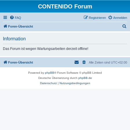
CONTENIDO Forum
FAQ
Registrieren
Anmelden
S
Foren-Übersicht
u
Information
c
h
Das Forum ist wegen Wartungsarbeiten derzeit offline!
e
Foren-Übersicht
Alle Zeiten sind
UTC+02:00
Powered by
phpBB
® Forum Software © phpBB Limited
Deutsche Übersetzung durch
phpBB.de
Datenschutz
|
Nutzungsbedingungen