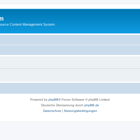
m
ource Content Management System
Powered by
phpBB
® Forum Software © phpBB Limited
Deutsche Übersetzung durch
phpBB.de
Datenschutz
|
Nutzungsbedingungen