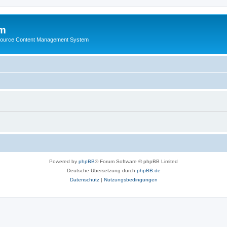
m
ource Content Management System
Powered by
phpBB
® Forum Software © phpBB Limited
Deutsche Übersetzung durch
phpBB.de
Datenschutz
|
Nutzungsbedingungen