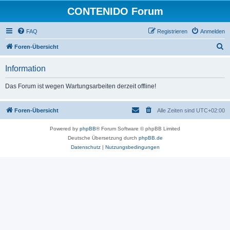
CONTENIDO Forum
FAQ
Registrieren
Anmelden
S
Foren-Übersicht
u
Information
c
h
Das Forum ist wegen Wartungsarbeiten derzeit offline!
e
Foren-Übersicht
Alle Zeiten sind
UTC+02:00
Powered by
phpBB
® Forum Software © phpBB Limited
Deutsche Übersetzung durch
phpBB.de
Datenschutz
|
Nutzungsbedingungen