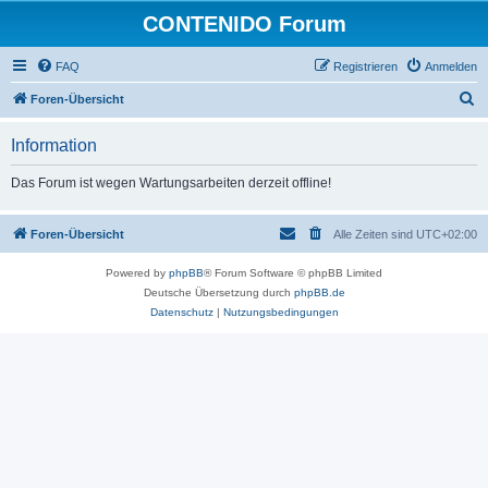
CONTENIDO Forum
FAQ
Registrieren
Anmelden
S
Foren-Übersicht
u
Information
c
h
Das Forum ist wegen Wartungsarbeiten derzeit offline!
e
Foren-Übersicht
Alle Zeiten sind
UTC+02:00
Powered by
phpBB
® Forum Software © phpBB Limited
Deutsche Übersetzung durch
phpBB.de
Datenschutz
|
Nutzungsbedingungen