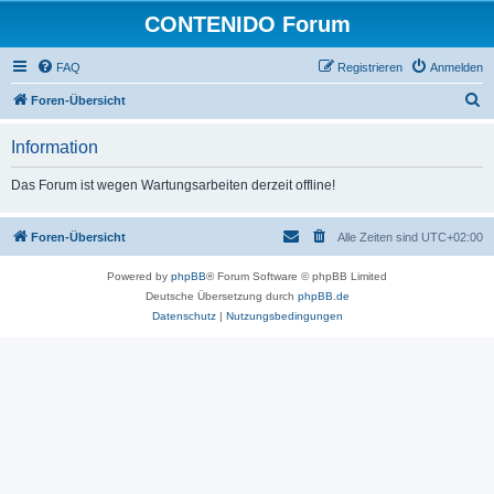
CONTENIDO Forum
FAQ
Registrieren
Anmelden
S
Foren-Übersicht
u
Information
c
h
Das Forum ist wegen Wartungsarbeiten derzeit offline!
e
Foren-Übersicht
Alle Zeiten sind
UTC+02:00
Powered by
phpBB
® Forum Software © phpBB Limited
Deutsche Übersetzung durch
phpBB.de
Datenschutz
|
Nutzungsbedingungen