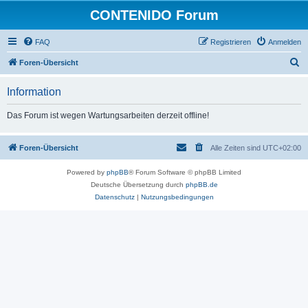
CONTENIDO Forum
FAQ
Registrieren
Anmelden
S
Foren-Übersicht
u
Information
c
h
Das Forum ist wegen Wartungsarbeiten derzeit offline!
e
Foren-Übersicht
Alle Zeiten sind
UTC+02:00
Powered by
phpBB
® Forum Software © phpBB Limited
Deutsche Übersetzung durch
phpBB.de
Datenschutz
|
Nutzungsbedingungen