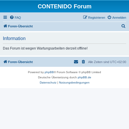
CONTENIDO Forum
FAQ
Registrieren
Anmelden
S
Foren-Übersicht
u
Information
c
h
Das Forum ist wegen Wartungsarbeiten derzeit offline!
e
Foren-Übersicht
Alle Zeiten sind
UTC+02:00
Powered by
phpBB
® Forum Software © phpBB Limited
Deutsche Übersetzung durch
phpBB.de
Datenschutz
|
Nutzungsbedingungen