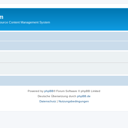
m
ource Content Management System
Powered by
phpBB
® Forum Software © phpBB Limited
Deutsche Übersetzung durch
phpBB.de
Datenschutz
|
Nutzungsbedingungen