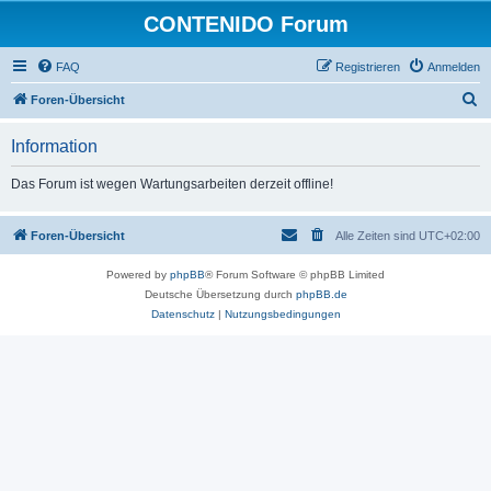
CONTENIDO Forum
FAQ
Registrieren
Anmelden
S
Foren-Übersicht
u
Information
c
h
Das Forum ist wegen Wartungsarbeiten derzeit offline!
e
Foren-Übersicht
Alle Zeiten sind
UTC+02:00
Powered by
phpBB
® Forum Software © phpBB Limited
Deutsche Übersetzung durch
phpBB.de
Datenschutz
|
Nutzungsbedingungen