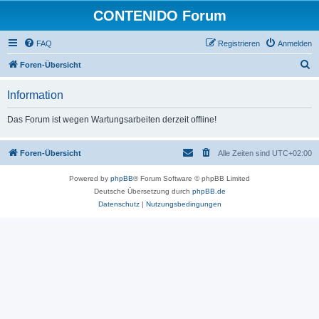
CONTENIDO Forum
FAQ
Registrieren
Anmelden
S
Foren-Übersicht
u
Information
c
h
Das Forum ist wegen Wartungsarbeiten derzeit offline!
e
Foren-Übersicht
Alle Zeiten sind
UTC+02:00
Powered by
phpBB
® Forum Software © phpBB Limited
Deutsche Übersetzung durch
phpBB.de
Datenschutz
|
Nutzungsbedingungen