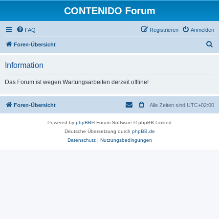
CONTENIDO Forum
FAQ
Registrieren
Anmelden
S
Foren-Übersicht
u
Information
c
h
Das Forum ist wegen Wartungsarbeiten derzeit offline!
e
Foren-Übersicht
Alle Zeiten sind
UTC+02:00
Powered by
phpBB
® Forum Software © phpBB Limited
Deutsche Übersetzung durch
phpBB.de
Datenschutz
|
Nutzungsbedingungen