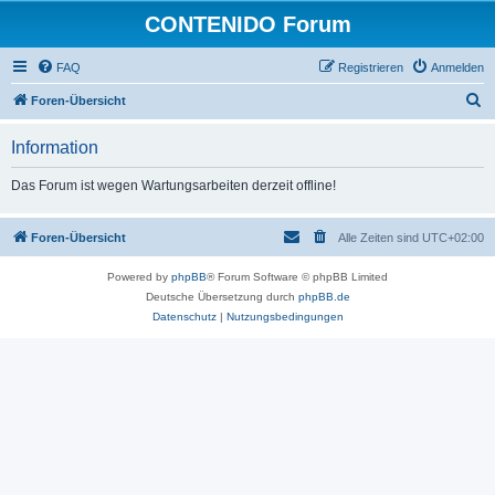
CONTENIDO Forum
FAQ
Registrieren
Anmelden
S
Foren-Übersicht
u
Information
c
h
Das Forum ist wegen Wartungsarbeiten derzeit offline!
e
Foren-Übersicht
Alle Zeiten sind
UTC+02:00
Powered by
phpBB
® Forum Software © phpBB Limited
Deutsche Übersetzung durch
phpBB.de
Datenschutz
|
Nutzungsbedingungen