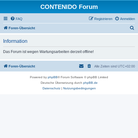
CONTENIDO Forum
FAQ
Registrieren
Anmelden
S
Foren-Übersicht
u
Information
c
h
Das Forum ist wegen Wartungsarbeiten derzeit offline!
e
Foren-Übersicht
Alle Zeiten sind
UTC+02:00
Powered by
phpBB
® Forum Software © phpBB Limited
Deutsche Übersetzung durch
phpBB.de
Datenschutz
|
Nutzungsbedingungen