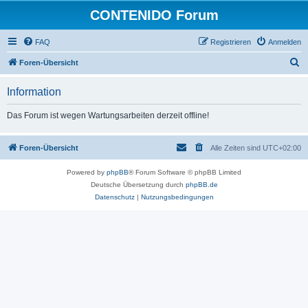
CONTENIDO Forum
FAQ
Registrieren
Anmelden
S
Foren-Übersicht
u
Information
c
h
Das Forum ist wegen Wartungsarbeiten derzeit offline!
e
Foren-Übersicht
Alle Zeiten sind
UTC+02:00
Powered by
phpBB
® Forum Software © phpBB Limited
Deutsche Übersetzung durch
phpBB.de
Datenschutz
|
Nutzungsbedingungen