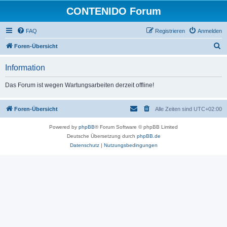
CONTENIDO Forum
FAQ
Registrieren
Anmelden
S
Foren-Übersicht
u
Information
c
h
Das Forum ist wegen Wartungsarbeiten derzeit offline!
e
Foren-Übersicht
Alle Zeiten sind
UTC+02:00
Powered by
phpBB
® Forum Software © phpBB Limited
Deutsche Übersetzung durch
phpBB.de
Datenschutz
|
Nutzungsbedingungen