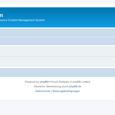
m
ource Content Management System
Powered by
phpBB
® Forum Software © phpBB Limited
Deutsche Übersetzung durch
phpBB.de
Datenschutz
|
Nutzungsbedingungen