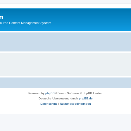
m
ource Content Management System
Powered by
phpBB
® Forum Software © phpBB Limited
Deutsche Übersetzung durch
phpBB.de
Datenschutz
|
Nutzungsbedingungen