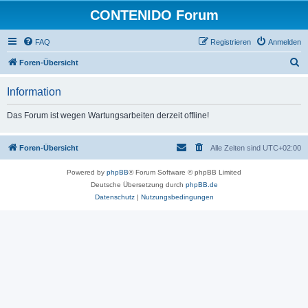
CONTENIDO Forum
FAQ
Registrieren
Anmelden
S
Foren-Übersicht
u
Information
c
h
Das Forum ist wegen Wartungsarbeiten derzeit offline!
e
Foren-Übersicht
Alle Zeiten sind
UTC+02:00
Powered by
phpBB
® Forum Software © phpBB Limited
Deutsche Übersetzung durch
phpBB.de
Datenschutz
|
Nutzungsbedingungen