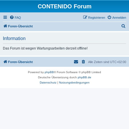
CONTENIDO Forum
FAQ
Registrieren
Anmelden
S
Foren-Übersicht
u
Information
c
h
Das Forum ist wegen Wartungsarbeiten derzeit offline!
e
Foren-Übersicht
Alle Zeiten sind
UTC+02:00
Powered by
phpBB
® Forum Software © phpBB Limited
Deutsche Übersetzung durch
phpBB.de
Datenschutz
|
Nutzungsbedingungen